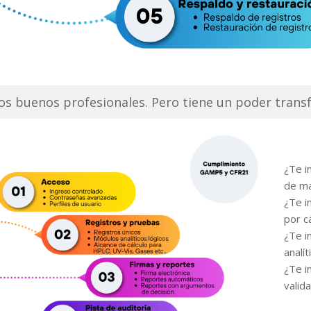
 los buenos profesionales. Pero tiene un poder tran
¿Te i
de ma
¿Te i
por c
¿Te i
analí
¿Te i
valid