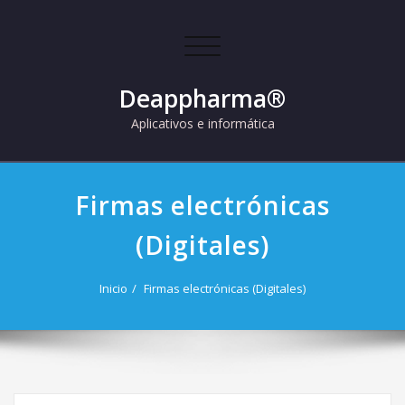
Skip
to
Cambiar
content
navegación
Deappharma®
Aplicativos e informática
Firmas electrónicas
(Digitales)
Inicio
Firmas electrónicas (Digitales)