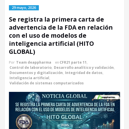
29 mayo, 2026
Se registra la primera carta de
advertencia de la FDA en relación
con el uso de modelos de
inteligencia artificial (HITO
GLOBAL)
Por
Team deappharma
en
CFR21 parte 11
,
Control de laboratorio
,
Desarrollo analítico y validación
,
Documentos y digitalización
,
Integridad de datos
,
Inteligencia artificial
,
Validación de sistemas computarizados