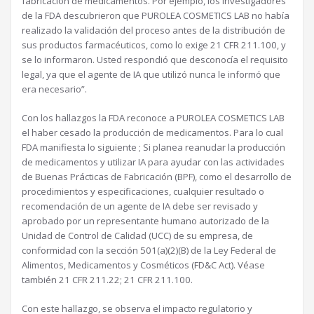
fabricación de medicamentos. Por ejemplo, los investigadores
de la FDA descubrieron que PUROLEA COSMETICS LAB no había
realizado la validación del proceso antes de la distribución de
sus productos farmacéuticos, como lo exige 21 CFR 211.100, y
se lo informaron. Usted respondió que desconocía el requisito
legal, ya que el agente de IA que utilizó nunca le informó que
era necesario”.
Con los hallazgos la FDA reconoce a PUROLEA COSMETICS LAB
el haber cesado la producción de medicamentos. Para lo cual
FDA manifiesta lo siguiente ; Si planea reanudar la producción
de medicamentos y utilizar IA para ayudar con las actividades
de Buenas Prácticas de Fabricación (BPF), como el desarrollo de
procedimientos y especificaciones, cualquier resultado o
recomendación de un agente de IA debe ser revisado y
aprobado por un representante humano autorizado de la
Unidad de Control de Calidad (UCC) de su empresa, de
conformidad con la sección 501(a)(2)(B) de la Ley Federal de
Alimentos, Medicamentos y Cosméticos (FD&C Act). Véase
también 21 CFR 211.22; 21 CFR 211.100.
Con este hallazgo, se observa el impacto regulatorio y